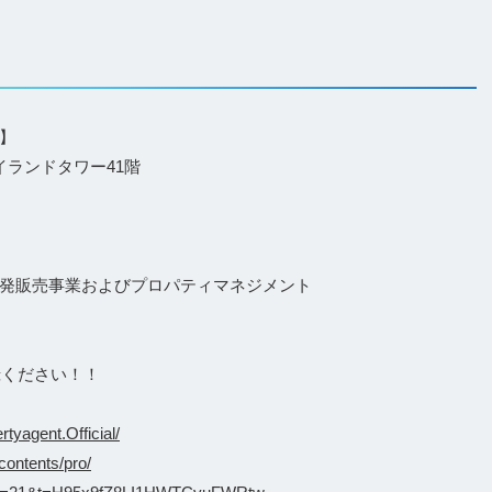
】
イランドタワー41階
発販売事業およびプロパティマネジメント
録ください！！
tyagent.Official/
contents/pro/