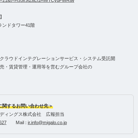
_o?s=21&t=H95x9fZ8LI1HWTCyuFWRtw
】
ランドタワー41階
クラウドインテグレーションサービス・システム受託開
売・賃貸管理・運用等を営むグループ会社の
に関するお問い合わせ先＞
ディングス株式会社 広報担当
627
Mail :
ir.info@migalo.co.jp