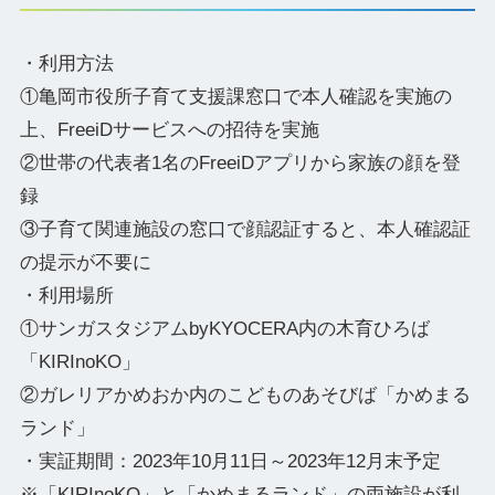
・利用方法
①亀岡市役所子育て支援課窓口で本人確認を実施の
上、FreeiDサービスへの招待を実施
②世帯の代表者1名のFreeiDアプリから家族の顔を登
録
③子育て関連施設の窓口で顔認証すると、本人確認証
の提示が不要に
・利用場所
①サンガスタジアムbyKYOCERA内の木育ひろば
「KIRInoKO」
②ガレリアかめおか内のこどものあそびば「かめまる
ランド」
・実証期間：2023年10月11日～2023年12月末予定
※「KIRInoKO」と「かめまるランド」の両施設が利