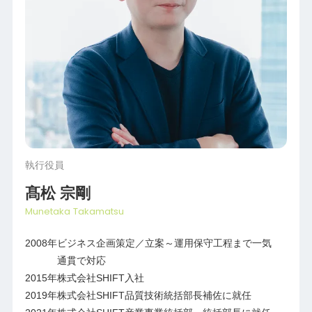
執行役員
髙松 宗剛
Munetaka Takamatsu
2008年
ビジネス企画策定／立案～運用保守工程まで一気
通貫で対応
2015年
株式会社SHIFT入社
2019年
株式会社SHIFT品質技術統括部長補佐に就任