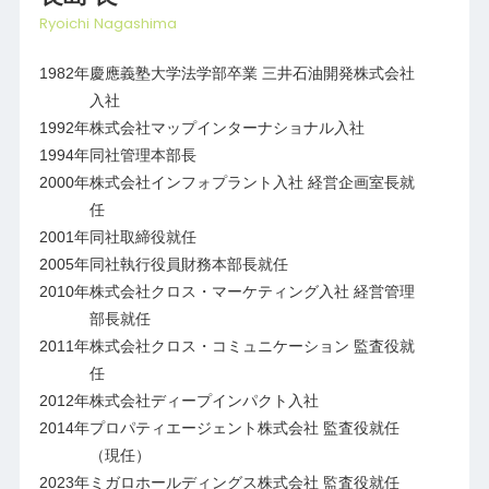
Ryoichi Nagashima
1982年
慶應義塾大学法学部卒業 三井石油開発株式会社
入社
1992年
株式会社マップインターナショナル入社
1994年
同社管理本部長
2000年
株式会社インフォプラント入社 経営企画室長就
任
2001年
同社取締役就任
2005年
同社執行役員財務本部長就任
2010年
株式会社クロス・マーケティング入社 経営管理
部長就任
2011年
株式会社クロス・コミュニケーション 監査役就
任
2012年
株式会社ディープインパクト入社
2014年
プロパティエージェント株式会社 監査役就任
（現任）
2023年
ミガロホールディングス株式会社 監査役就任