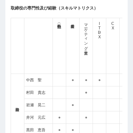
取締役の専門性及び経験（スキルマトリクス）
マーケティング・営業
IT・DX
CX
財務・ファイナンス
●
●
●
●
中西 聖
●
村田 貴志
●
●
岩瀬 晃二
●
●
井河 元広
●
●
●
黒田 恵吾