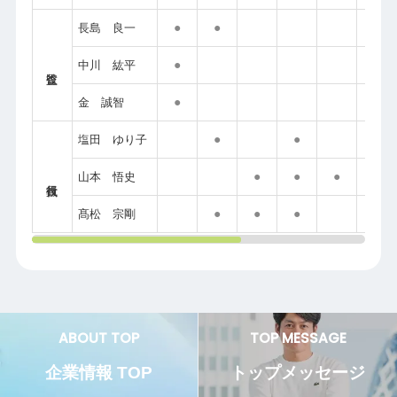
●
●
●
長島 良一
●
中川 紘平
●
●
金 誠智
●
●
塩田 ゆり子
●
●
●
山本 悟史
●
●
●
髙松 宗剛
ABOUT TOP
TOP MESSAGE
企業情報 TOP
トップメッセージ