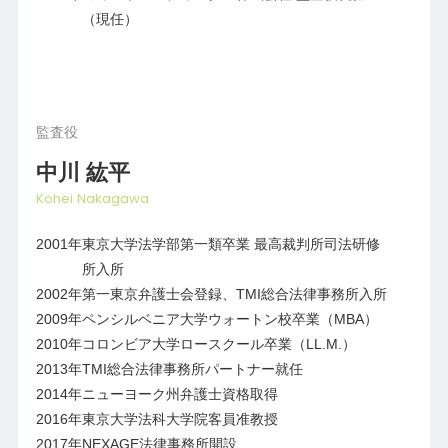
（現任）
監査役
中川 紘平
Kohei Nakagawa
2001年
東京大学法学部第一類卒業 最高裁判所司法研修
所入所
2002年
第一東京弁護士会登録、TMI総合法律事務所入所
2009年
ペンシルベニア大学ウォートン校卒業（MBA）
2010年
コロンビア大学ロースクール卒業（LL.M.）
2013年
TMI総合法律事務所パートナー就任
2014年
ニューヨーク州弁護士資格取得
2016年
東京大学法科大学院客員准教授
2017年
NEXAGE法律事務所開設