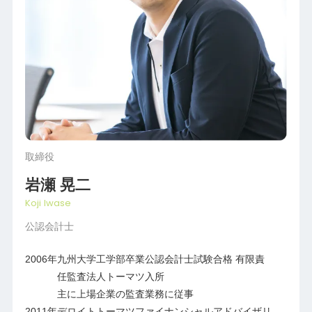
取締役
岩瀬 晃二
Koji Iwase
公認会計士
2006年
九州大学工学部卒業公認会計士試験合格 有限責
任監査法人トーマツ入所
主に上場企業の監査業務に従事
2011年
デロイトトーマツファイナンシャルアドバイザリ