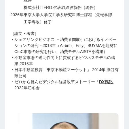
就任
株式会社TIERO 代表取締役就任（現任）
2026年
東京大学大学院工学系研究科博士課程（先端学際
工学専攻）修了
［論文・著書］
シェアリングビジネス －消費者間取引におけるイノベー
ションの研究－2013年（Airbnb、Esty、BUYMAを題材に
CtoC市場の研究を行い、消費モデルAISTAを構築）
不動産市場の透明性向上に貢献するビジネスモデルの構
築 2015年
日本不動産投資「東京不動産マーケット」 2014年 攝谷有
限公司
ゼロから挑んだデジタル経営改革ストーリー「
DX戦記
」
2022年幻冬舎