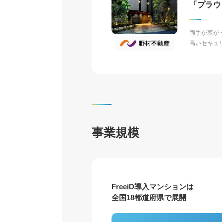
「プラウ
両手が塞が
高いセキュ
事業規模
FreeiD導入マンションは
全国18都道府県で展開