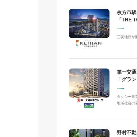
枚方市駅
「THE 
三菱地所が
第一交通
「グラン
タクシー事
地域社会の
野村不動