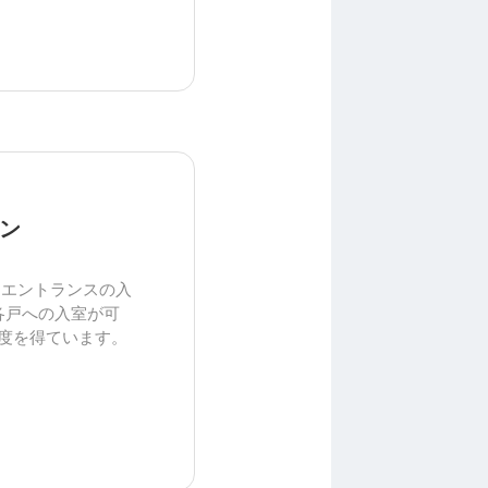
ン
、エントランスの入
各戸への入室が可
足度を得ています。