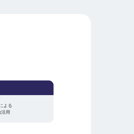
による
効活用