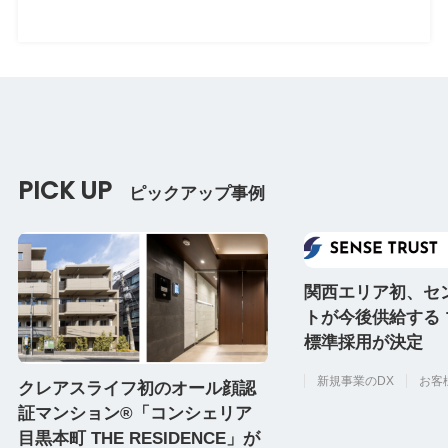
PICK UP
ピックアップ事例
関西エリア初、セ
トが今後供給する
標準採用が決定
新規事業のDX
お客
クレアスライフ初のオール顔認
証マンション®「コンシェリア
目黒本町 THE RESIDENCE」が