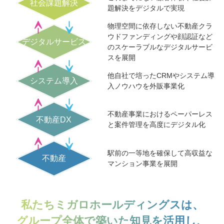
社会課題解決
題解決をデジタルで実現
物理空間に依存しない不動産クラ
ウドファンディングや顔認証など
デジタルサービス
のスケーラブルなデジタルサービ
スを展開
他自社で培ったCRMやシステム導
システム導入
入ノウハウを外販事業化
不動産事業におけるペーパーレス
不動産DX
と案件管理を高度にデジタル化
駅前の一等地を確保して高収益な
不動産
マンション事業を展開
私たちミガロホールディングスは、
グループ全体で築いた知見を活用し、