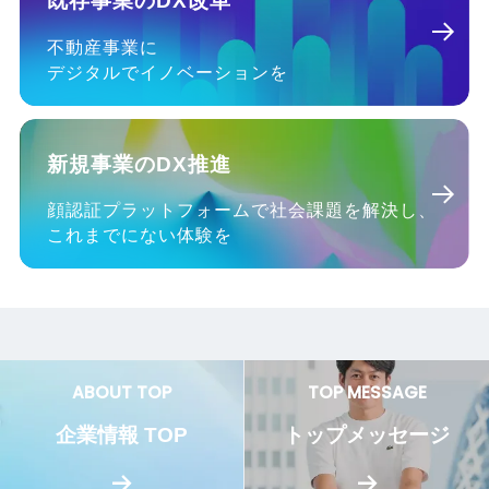
既存事業のDX改革
不動産事業に
デジタルでイノベーションを
新規事業のDX推進
顔認証プラットフォームで社会課題を解決し、
これまでにない体験を
ABOUT TOP
TOP MESSAGE
企業情報 TOP
トップメッセージ