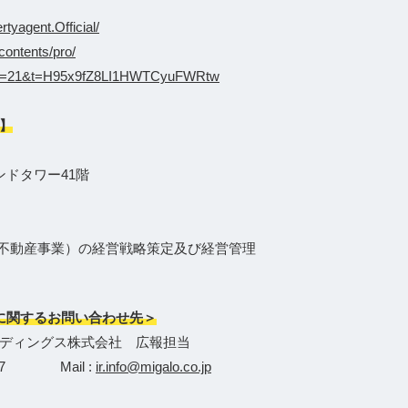
tyagent.Official/
contents/pro/
_o?s=21&t=H95x9fZ8LI1HWTCyuFWRtw
】
ンドタワー41階
X不動産事業）の経営戦略策定及び経営管理
に関するお問い合わせ先＞
ディングス株式会社 広報担当
-3627 Mail :
ir.info@migalo.co.jp