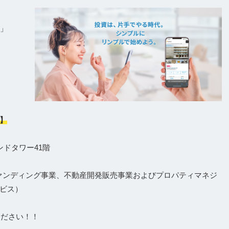
e」
】
ンドタワー41階
ァンディング事業、不動産開発販売事業およびプロパティマネジ
ビス）
ください！！