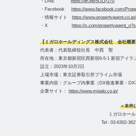
・LINE
https://lin.ee/5OLP270
・Facebook
https://www.facebook.com/Proper
・情報サイト
https://www.propertyagent.co.jp/
・X
https://x.com/propertyagent
【ミガロホールディングス株式会社 会社概要
代表者：代表取締役社長 中西 聖
所在地：東京都新宿区西新宿6-5-1 新宿アイラ
設立：2023年10月2日
上場市場：東京証券取引所プライム市場
事業内容：グループ内事業（DX推進事業・D
企業サイト：
https://www.migalo.co.jp/
＜本件
ミガロホール
Tel : 03-6302