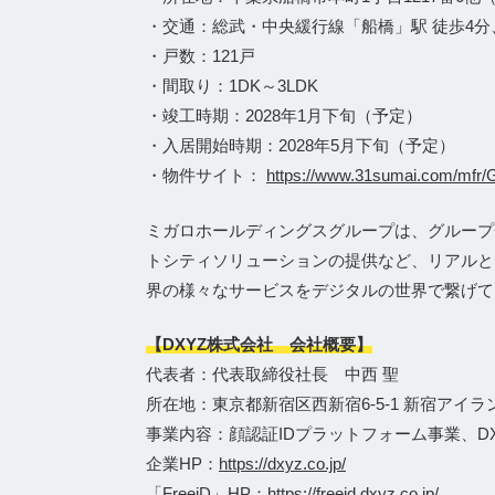
・交通：総武・中央緩行線「船橋」駅 徒歩4分
・戸数：121戸
・間取り：1DK～3LDK
・竣工時期：2028年1月下旬（予定）
・入居開始時期：2028年5月下旬（予定）
・物件サイト：
https://www.31sumai.com/mfr/
ミガロホールディングスグループは、グループ会
トシティソリューションの提供など、リアルと
界の様々なサービスをデジタルの世界で繋げて
【DXYZ株式会社 会社概要】
代表者：代表取締役社長 中西 聖
所在地：東京都新宿区西新宿6-5-1 新宿アイラ
事業内容：顔認証IDプラットフォーム事業、
企業HP：
https://dxyz.co.jp/
「FreeiD」HP：
https://freeid.dxyz.co.jp/