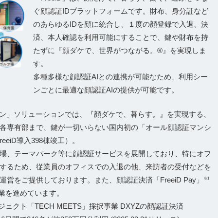
ぐ顔認証IDプラットフォームです。財布、身分証など
のあらゆるIDを顔に統合し、１度の顔登録で入退、決
済、本人確認を利用可能にすることで、鍵や財布を持
たずに『顔ダケで、世界がつながる。®』を実現しま
す。
多種多様な顔認証AIとの連携が可能なため、利用シー
ンごとに最適な顔認証AIの提供が可能です。
ション」ソリューションでは、『顔ダケで、暮らす。』を実現する、
各専有部まで、鍵が一切いらない国内初の「オール顔認証マンシ
eeiD導入398棟竣工）。
場、テーマパーク等に顔認証サービスを展開しており、特にオフ
するため、従業員のオフィスでの入退の他、来訪者の受付などを
をご提供しております。また、顔認証決済「FreeiD Pay」
※1
業を進めています。
クト「TECH MEETS」採択事業 DXYZの顔認証決済