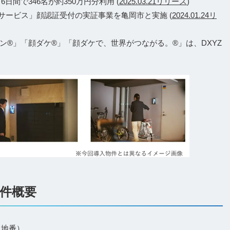
6日間で346名が約350万円分利用 (
2025.03.21リリース
)
サービス」顔認証受付の実証事業を亀岡市と実施 (
2024.01.24リ
ン®」「顔ダケ®」「顔ダケで、世界がつながる。®」は、DXYZ
物件概要
（地番）