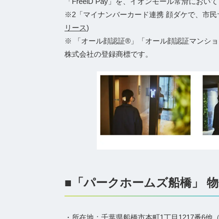
「FreeiD Pay」を、イオンモール常滑において 
※2「マイナンバーカード連携 顔ダケで、市民
リース
)
※ 「オール顔認証®」「オール顔認証マンショ
株式会社の登録商標です。
■「パークホームズ船橋」 
・所在地：千葉県船橋市本町1丁目1217番6他