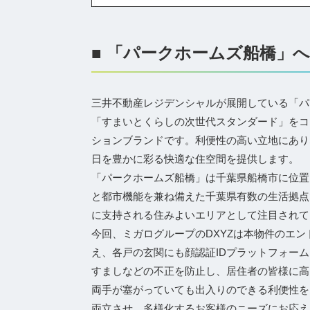
■ 「パークホームズ船橋」への
三井不動産レジデンシャルが展開している「パ
「すまいとくらしの次世代スタンダード」をコ
ションブランドです。利便性の高い立地にあり
日を豊かに彩る快適な住空間を提供します。
「パークホームズ船橋」は千葉県船橋市に位置
と都市機能を兼ね備えた千葉県有数の生活拠点
に支持される住みよいエリアとして注目されて
今回、ミガログループのDXYZは本物件のエ
え、各戸の玄関にも顔認証IDプラットフォーム
すましなどの不正を防止し、居住者の皆様に高
両手が塞がっていても出入りのできる利便性を
両立させ、多様化するお客様のニーズにお応え