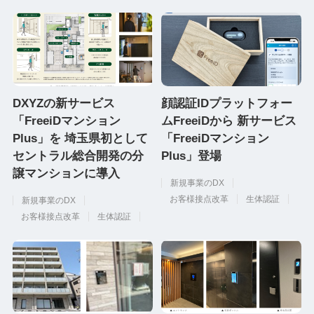
DXYZの新サービス
顔認証IDプラットフォー
「FreeiDマンション
ムFreeiDから 新サービス
Plus」を 埼玉県初として
「FreeiDマンション
セントラル総合開発の分
Plus」登場
譲マンションに導入
新規事業のDX
お客様接点改革
生体認証
新規事業のDX
お客様接点改革
生体認証