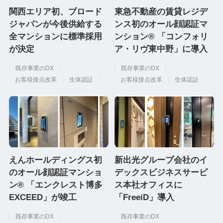
関西エリア初、ブロード
東急不動産の賃貸レジデ
ジャパンが今後供給する
ンス初のオール顔認証マ
全マンションに標準採用
ンション® 「コンフォリ
が決定
ア・リヴ東中野」に導入
既存事業のDX
既存事業のDX
お客様接点改革
生体認証
お客様接点改革
生体認証
えんホールディングス初
新出光グループ会社のイ
のオール顔認証マンショ
デックスビジネスサービ
ン® 「エンクレスト博多
ス本社オフィスに
EXCEED」が竣工
「FreeiD」導入
既存事業のDX
既存事業のDX