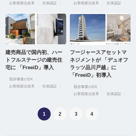
お客様接点改革
生体認証
お客様接点改革
生体認証
建売商品で国内初、ハー
フージャースアセットマ
トフルステージの建売住
ネジメントが 「デュオフ
宅に 「FreeiD」導入
ラッツ品川戸越」に
「FreeiD」初導入
既存事業のDX
お客様接点改革
生体認証
既存事業のDX
お客様接点改革
生体認証
1
2
3
4