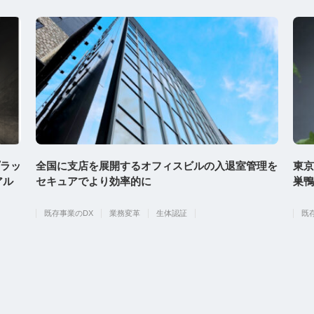
プラッ
全国に支店を展開するオフィスビルの入退室管理を
東京
アル
セキュアでより効率的に
巣鴨
既存事業のDX
業務変革
生体認証
既