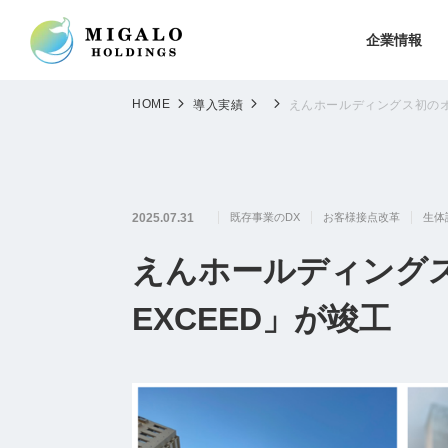
企業情報
HOME
導入実績
えんホールディングス初のオ
2025.07.31
既存事業のDX
お客様接点改革
生体
えんホールディング
EXCEED」が竣工