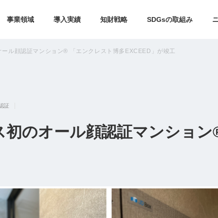
事業領域
導入実績
知財戦略
SDGsの取組み
ール顔認証マンション® 「エンクレスト博多EXCEED」が竣工
認証
ス初のオール顔認証マンション®