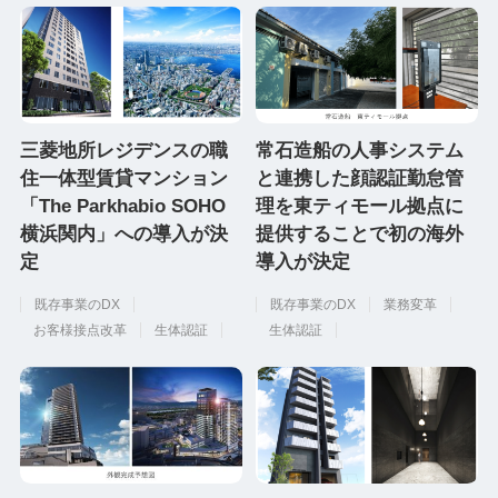
三菱地所レジデンスの職
常石造船の人事システム
住一体型賃貸マンション
と連携した顔認証勤怠管
「The Parkhabio SOHO
理を東ティモール拠点に
横浜関内」への導入が決
提供することで初の海外
定
導入が決定
既存事業のDX
既存事業のDX
業務変革
お客様接点改革
生体認証
生体認証