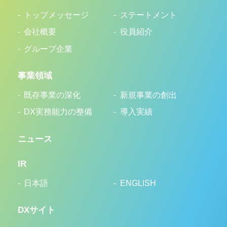
トップメッセージ
ステートメント
会社概要
役員紹介
グループ企業
事業領域
既存事業の深化
新規事業の創出
DX実務能力の整備
導入実績
ニュース
IR
日本語
ENGLISH
DXサイト