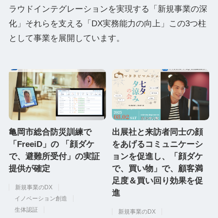
ラウドインテグレーションを実現する「新規事業の深
化」それらを支える「DX実務能力の向上」この3つ柱
として事業を展開しています。
亀岡市総合防災訓練で
出展社と来訪者同士の顔
「FreeiD」の 「顔ダケ
をあげるコミュニケーシ
で、避難所受付」の実証
ョンを促進し、「顔ダケ
提供が確定
で、買い物」で、顧客満
足度＆買い回り効果を促
新規事業のDX
進
イノベーション創造
生体認証
新規事業のDX