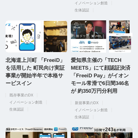
イノベーション創造
生体認証
北海道上川町 「FreeiD」
愛知県主催の「TECH
を活用した 町民向け実証
MEETS」にて顔認証決済
事業が開始半年で本格サ
「FreeiD Pay」がイオン
ービスイン
モール常滑で6日間346名
が 約350万円分利用
既存事業のDX
イノベーション創造
新規事業のDX
生体認証
イノベーション創造
生体認証