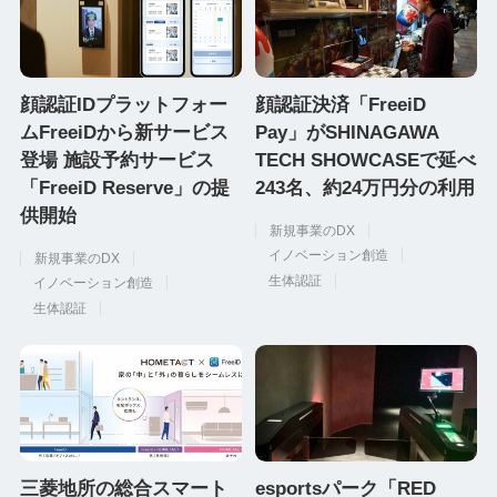
顔認証IDプラットフォー
顔認証決済「FreeiD
ムFreeiDから新サービス
Pay」がSHINAGAWA
登場 施設予約サービス
TECH SHOWCASEで延べ
「FreeiD Reserve」の提
243名、約24万円分の利用
供開始
新規事業のDX
イノベーション創造
新規事業のDX
生体認証
イノベーション創造
生体認証
三菱地所の総合スマート
esportsパーク「RED ゚