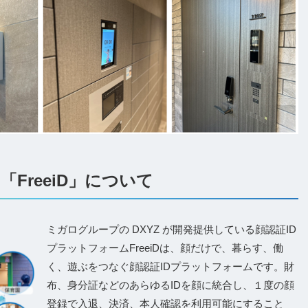
「FreeiD」について
ミガログループの DXYZ が開発提供している顔認証ID
プラットフォームFreeiDは、顔だけで、暮らす、働
く、遊ぶをつなぐ顔認証IDプラットフォームです。財
布、身分証などのあらゆるIDを顔に統合し、１度の顔
登録で入退、決済、本人確認を利用可能にすること