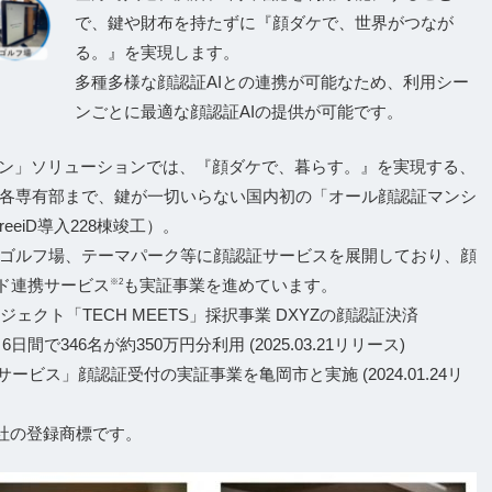
で、鍵や財布を持たずに『顔ダケで、世界がつなが
る。』を実現します。
多種多様な顔認証AIとの連携が可能なため、利用シー
ンごとに最適な顔認証AIの提供が可能です。
ション」ソリューションでは、『顔ダケで、暮らす。』を実現する、
各専有部まで、鍵が一切いらない国内初の「オール顔認証マンシ
eeiD導入228棟竣工）。
ゴルフ場、テーマパーク等に顔認証サービスを展開しており、顔
ド連携サービス
も実証事業を進めています。
※2
ェクト「TECH MEETS」採択事業 DXYZの顔認証決済
日間で346名が約350万円分利用 (2025.03.21リリース)
ビス」顔認証受付の実証事業を亀岡市と実施 (2024.01.24リ
会社の登録商標です。