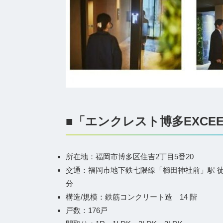
■「エンクレスト博多EXCEE
所在地：福岡市博多区住吉2丁目5番20
交通：福岡市地下鉄七隈線「櫛田神社前」駅 徒歩
分
構造/規模：鉄筋コンクリート造 14 階
戸数：176戸