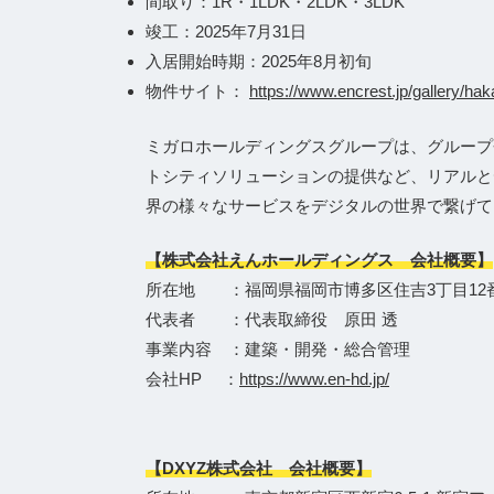
間取り：1R・1LDK・2LDK・3LDK
竣工：2025年7月31日
入居開始時期：2025年8月初旬
物件サイト：
https://www.encrest.jp/gallery/ha
ミガロホールディングスグループは、グループ会
トシティソリューションの提供など、リアルと
界の様々なサービスをデジタルの世界で繋げて
【株式会社えんホールディングス 会社概要】
所在地 ：福岡県福岡市博多区住吉3丁目12番
代表者 ：代表取締役 原田 透
事業内容 ：建築・開発・総合管理
会社HP ：
https://www.en-hd.jp/
【DXYZ株式会社 会社概要】