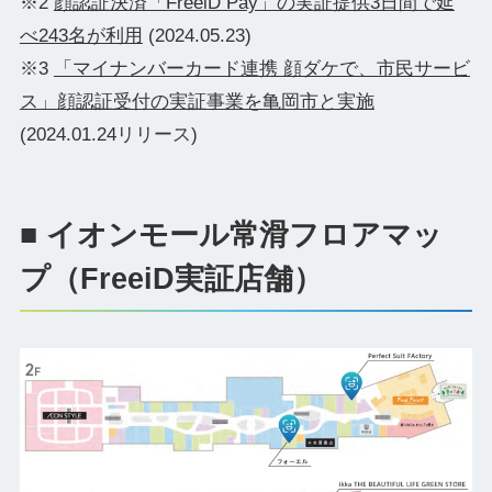
※2
顔認証決済「FreeiD Pay」の実証提供3日間で延
べ243名が利用
(2024.05.23)
※3
「マイナンバーカード連携 顔ダケで、市民サービ
ス」顔認証受付の実証事業を亀岡市と実施
(2024.01.24リリース)
■ イオンモール常滑フロアマッ
プ（FreeiD実証店舗）