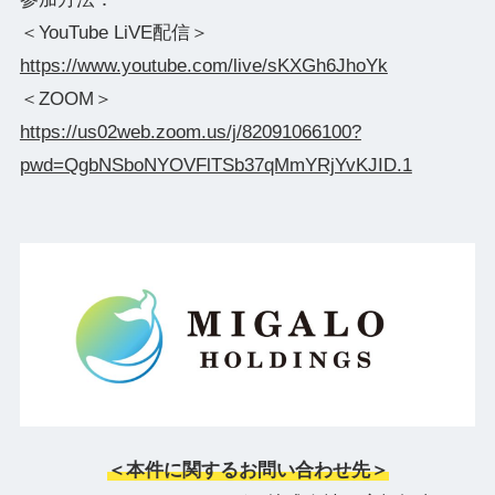
＜YouTube LiVE配信＞
https://www.youtube.com/live/sKXGh6JhoYk
＜ZOOM＞
https://us02web.zoom.us/j/82091066100?
pwd=QgbNSboNYOVFlTSb37qMmYRjYvKJID.1
＜本件に関するお問い合わせ先＞