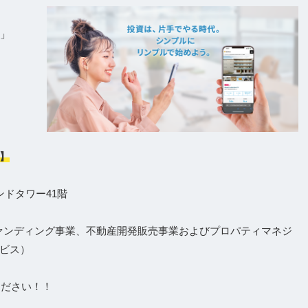
e」
】
ンドタワー41階
ァンディング事業、不動産開発販売事業およびプロパティマネジ
ビス）
ください！！