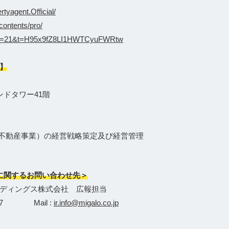
tyagent.Official/
contents/pro/
_o?s=21&t=H95x9fZ8LI1HWTCyuFWRtw
】
ンドタワー41階
X不動産事業）の経営戦略策定及び経営管理
に関するお問い合わせ先＞
ディングス株式会社 広報担当
-3627 Mail :
ir.info@migalo.co.jp