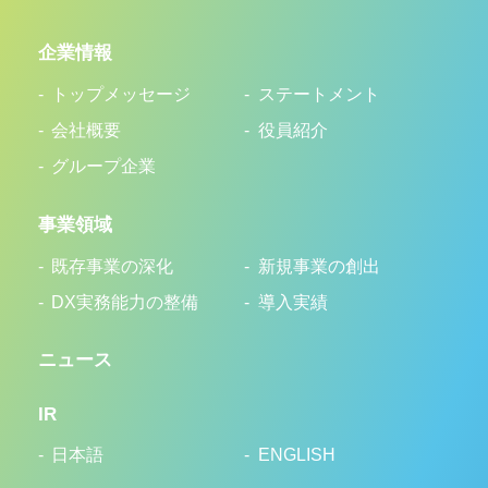
企業情報
トップメッセージ
ステートメント
会社概要
役員紹介
グループ企業
事業領域
既存事業の深化
新規事業の創出
DX実務能力の整備
導入実績
ニュース
IR
日本語
ENGLISH