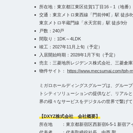
所在地：東京都江東区佐賀1丁目16－1（地番
交通：東京メトロ東西線「門前仲町」駅 徒歩8分
東京メトロ半蔵門線「水天宮前」駅 徒歩9分
戸数：240戸
間取り：1DK～4LDK
竣工：2027年11月上旬（予定）
入居開始時期：2028年1月下旬（予定）
売主：三菱地所レジデンス株式会社、三菱倉庫
物件サイト：
https://www.mecsumai.com/tph-
ミガロホールディングスグループは、グループ会
トシティソリューションの提供など、リアルと
界の様々なサービスをデジタルの世界で繋げて
【DXYZ株式会社 会社概要】
所在地 ：東京都新宿区西新宿6-5-1 新宿ア
代表者 ：代表取締役社長 中西 聖