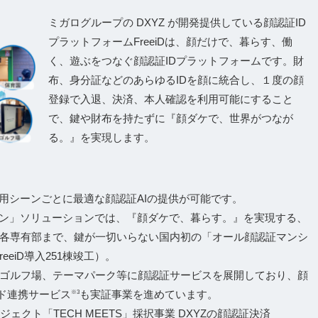
ミガログループの DXYZ が開発提供している顔認証ID
プラットフォームFreeiDは、顔だけで、暮らす、働
く、遊ぶをつなぐ顔認証IDプラットフォームです。財
布、身分証などのあらゆるIDを顔に統合し、１度の顔
登録で入退、決済、本人確認を利用可能にすること
で、鍵や財布を持たずに『顔ダケで、世界がつなが
る。』を実現します。
用シーンごとに最適な顔認証AIの提供が可能です。
ション」ソリューションでは、『顔ダケで、暮らす。』を実現する、
各専有部まで、鍵が一切いらない国内初の「オール顔認証マンシ
eeiD導入251棟竣工）。
ゴルフ場、テーマパーク等に顔認証サービスを展開しており、顔
ド連携サービス
も実証事業を進めています。
※3
ェクト「TECH MEETS」採択事業 DXYZの顔認証決済