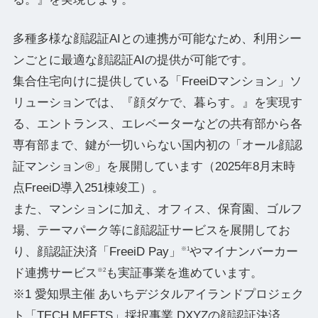
多種多様な顔認証AIとの連携が可能なため、利用シー
ンごとに最適な顔認証AIの提供が可能です。
集合住宅向けに提供している「FreeiDマンション」ソ
リューションでは、『顔ダケで、暮らす。』を実現す
る、エントランス、エレベーターなどの共有部から各
専有部まで、鍵が一切いらない国内初の「オール顔認
証マンション®」を展開しています（2025年8月末時
点FreeiD導入251棟竣工）。
また、マンションに加え、オフィス、保育園、ゴルフ
場、テーマパーク等に顔認証サービスを展開してお
り、顔認証決済「FreeiD Pay」
やマイナンバーカー
※1
ド連携サービス
も実証事業を進めています。
※2
※1 愛知県主催 あいちデジタルアイランドプロジェク
ト「TECH MEETS」採択事業 DXYZの顔認証決済