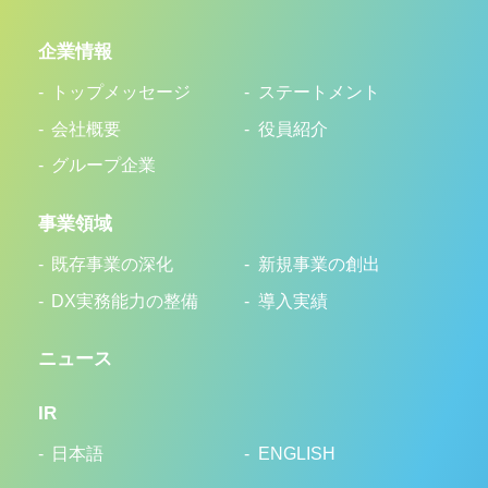
企業情報
トップメッセージ
ステートメント
会社概要
役員紹介
グループ企業
事業領域
既存事業の深化
新規事業の創出
DX実務能力の整備
導入実績
ニュース
IR
日本語
ENGLISH