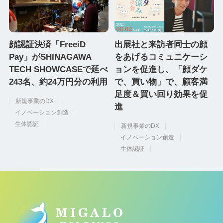
顔認証決済「FreeiD
出展社と来訪者同士の顔
Pay」がSHINAGAWA
をあげるコミュニケーシ
TECH SHOWCASEで延べ
ョンを促進し、「顔ダケ
243名、約24万円分の利用
で、買い物」で、顧客満
足度＆買い回り効果を促
新規事業のDX
進
イノベーション創造
生体認証
新規事業のDX
イノベーション創造
生体認証