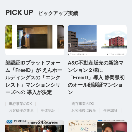
PICK UP
ピックアップ実績
顔認証IDプラットフォー
A&C不動産販売の新築マ
ム「FreeiD」が えんホー
ンション２棟に
ルディングスの「エンク
「FreeiD」導入 静岡県初
レスト」マンションシリ
のオール顔認証マンショ
ーズへの 導入が決定
ン
既存事業のDX
既存事業のDX
お客様接点改革
生体認証
お客様接点改革
生体認証