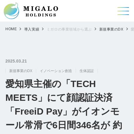
HOME
導入実績
ミガロの事業領域から選ぶ
新規事業のDX
愛
2025.03.21
新規事業のDX
イノベーション創造
生体認証
愛知県主催の「TECH
MEETS」にて顔認証決済
「FreeiD Pay」がイオンモ
ール常滑で6日間346名が 約