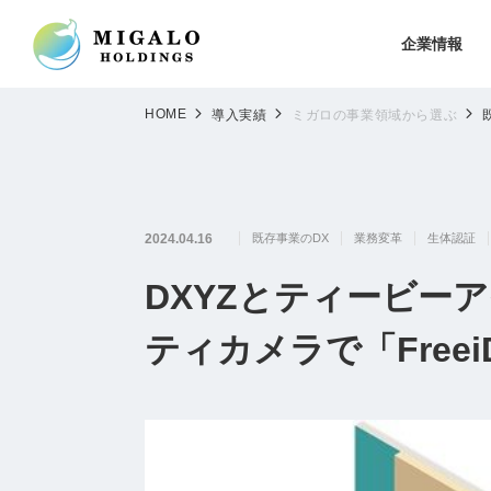
企業情報
HOME
導入実績
ミガロの事業領域から選ぶ
2024.04.16
既存事業のDX
業務変革
生体認証
DXYZとティービー
ティカメラで「Free