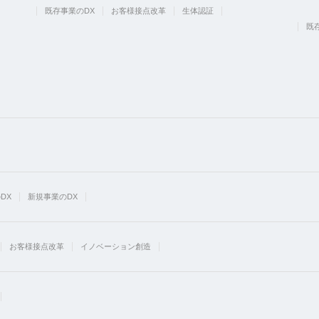
既存事業のDX
お客様接点改革
生体認証
既
DX
新規事業のDX
お客様接点改革
イノベーション創造