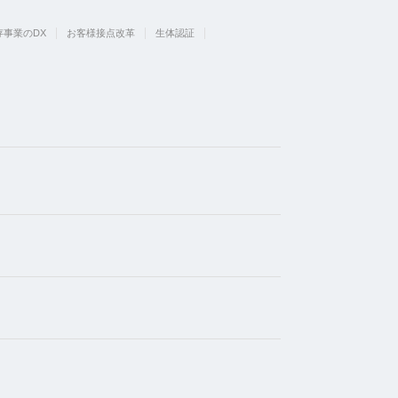
存事業のDX
お客様接点改革
生体認証