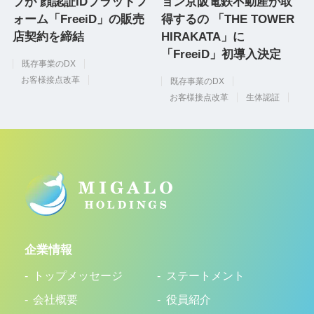
プが 顔認証IDプラットフ
ョン京阪電鉄不動産が取
ォーム「FreeiD」の販売
得するの 「THE TOWER
店契約を締結
HIRAKATA」に
「FreeiD」初導入決定
既存事業のDX
お客様接点改革
既存事業のDX
お客様接点改革
生体認証
企業情報
トップメッセージ
ステートメント
会社概要
役員紹介