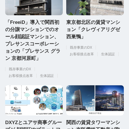
「FreeiD」導入で関西初
東京都北区の賃貸マンシ
の分譲マンションでのオ
ョン「クレヴィアリグゼ
ール顔認証マンション、
西巣鴨」
プレサンスコーポレーシ
既存事業のDX
ョンの「プレサンス グラ
お客様接点改革
生体認証
ン 京都河原町」
既存事業のDX
お客様接点改革
生体認証
DXYZとユアサ商事グルー
関西の賃貸タワーマンシ