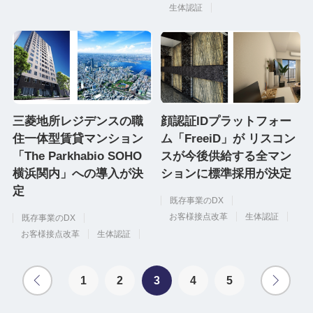
生体認証
三菱地所レジデンスの職
顔認証IDプラットフォー
住一体型賃貸マンション
ム「FreeiD」が リスコン
「The Parkhabio SOHO
スが今後供給する全マン
横浜関内」への導入が決
ションに標準採用が決定
定
既存事業のDX
お客様接点改革
生体認証
既存事業のDX
お客様接点改革
生体認証
1
2
3
4
5