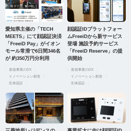
愛知県主催の「TECH
顔認証IDプラットフォー
MEETS」にて顔認証決済
ムFreeiDから新サービス
「FreeiD Pay」がイオン
登場 施設予約サービス
モール常滑で6日間346名
「FreeiD Reserve」の提
が 約350万円分利用
供開始
新規事業のDX
新規事業のDX
イノベーション創造
イノベーション創造
生体認証
生体認証
三菱地所レジデンスの
事業拡大に向け顔認証ID