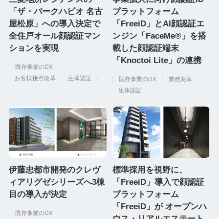
「ザ・パークハビオ 名古
プラットフォーム
屋松原」への導入決定で
「FreeiD」とAI顔認証エ
全住戸オール顔認証マン
ンジン「FaceMe®」を搭
ションを実現
載した顔認証端末
「Knoctoi Lite」の連携
既存事業のDX
お客様接点改革
生体認証
既存事業のDX
業務変革
生体認証
伊藤忠都市開発のクレヴ
標準採用を視野に、
ィアリグゼシリーズへ3棟
「FreeiD」導入で顔認証
目の導入が決定
プラットフォーム
「FreeiD」が オープンハ
既存事業のDX
ウス・リアルエステート