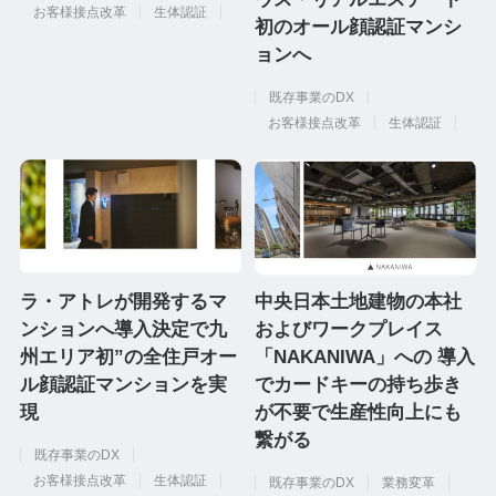
お客様接点改革
生体認証
初のオール顔認証マンシ
ョンへ
既存事業のDX
お客様接点改革
生体認証
ラ・アトレが開発するマ
中央日本土地建物の本社
ンションへ導入決定で九
およびワークプレイス
州エリア初”の全住戸オー
「NAKANIWA」への 導入
ル顔認証マンションを実
でカードキーの持ち歩き
現
が不要で生産性向上にも
繋がる
既存事業のDX
お客様接点改革
生体認証
既存事業のDX
業務変革