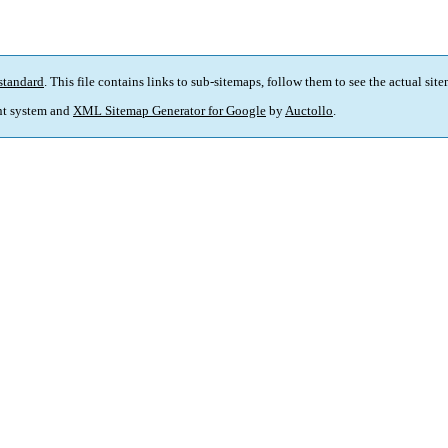
standard
. This file contains links to sub-sitemaps, follow them to see the actual sit
t system and
XML Sitemap Generator for Google
by
Auctollo
.